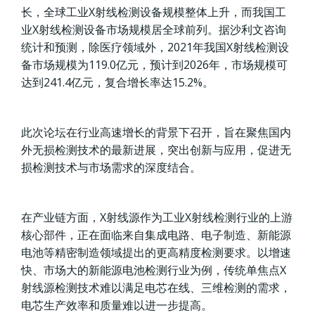
长，全球工业X射线检测设备规模整体上升，而我国工
业X射线检测设备市场规模居全球前列。据沙利文咨询
统计和预测，除医疗领域外，2021年我国X射线检测设
备市场规模为119.0亿元，预计到2026年，市场规模可
达到241.4亿元，复合增长率达15.2%。
此次论坛在行业高速增长的背景下召开，旨在聚焦国内
外无损检测技术的最新进展，突出创新与应用，促进无
损检测技术与市场需求的深度结合。
在产业链方面，X射线源作为工业X射线检测行业的上游
核心部件，正在面临来自集成电路、电子制造、新能源
电池等精密制造领域提出的更高精度检测要求。以增速
快、市场大的新能源电池检测行业为例，传统单焦点X
射线源检测技术难以满足电芯在线、三维检测的需求，
电芯生产效率和质量难以进一步提高。