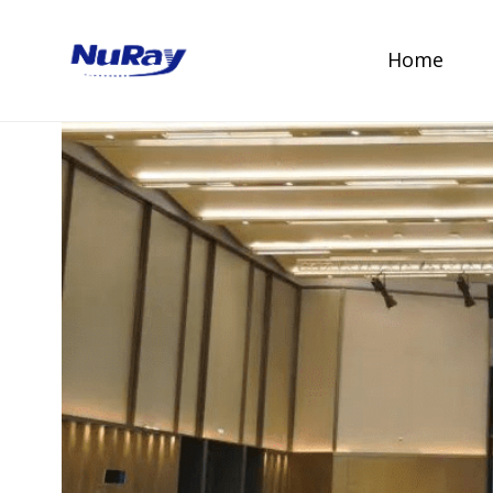
跳
转
Home
到
内
容